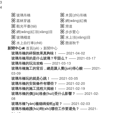
3
4
玻璃吊橋
木質(zhì)吊橋
叢林穿越
網(wǎng)紅橋
觀光平臺(tái)
滑道
網(wǎng)紅項(xiàng)目
步步驚心
玻璃棧道
水上項(xiàng)目
水上自行車(chē)
懸崖秋千
新聞中心
首頁(yè)
>
新聞中心
玻璃吊橋的碎裂效果真夠味！
—— 2021-04-02
玻璃吊橋用的是什么玻璃？牢固么？
—— 2021-03-17
玻璃吊橋的玩法攻略
—— 2021-03-13
玻璃吊橋施工的背后，總是讓人覺(jué)得心酸
—— 2021-
03-09
玻璃吊橋玩的就是心跳！
—— 2021-03-05
玻璃吊橋的安裝條件有哪些？
—— 2021-02-20
玻璃吊橋的施工流程大揭秘！
—— 2021-02-19
玻璃吊橋的價(jià)格會(huì)受什么影響？
—— 2021-02-
08
玻璃吊橋?yàn)楹稳绱耸軞g迎？
—— 2021-02-03
玻璃吊橋維護(hù)時(shí)哪些工作要避免？
—— 2021-